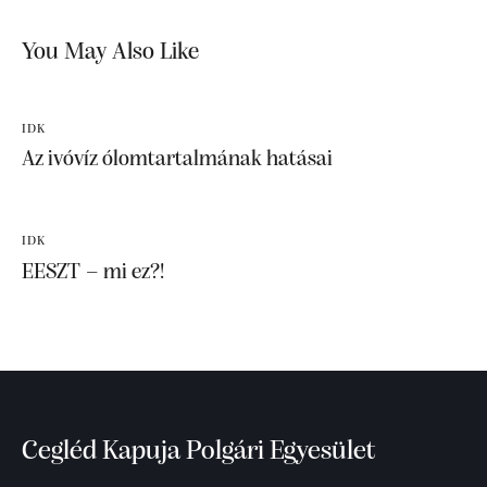
You May Also Like
IDK
Az ivóvíz ólomtartalmának hatásai
IDK
EESZT – mi ez?!
Cegléd Kapuja Polgári Egyesület