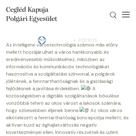
Cegléd Kapuja
Polgári Egyesület
IDK
A smart city felé haladva
2021.10.25.
CEGKAPUJA
Az intelligens várostechnológia számos más előny
mellett hozzájárulhat a város hatékonyabb és
eredményesebb működéséhez, miközben az
információs és kommunikációs technológiákat
hasznosítva a szolgáltatási színvonal, a polgárok
jólétének, a fenntarthatóságnak és a gazdasági
fejlődésnek a javítása érdekében.
A
közösségekben a digitális szolgáltatások bővülése
vonzóbbá teheti az okos várost a lakosok számára,
hogy szívesebben éljenek benne.
Az okos város
elkötelezett a fenntarthatóság koncepciója mellett, és
aktívan küzd az éghajlatváltozás negatív
következményei ellen. Innovatív részvételi és üzleti