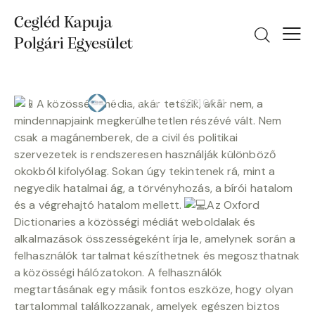
Cegléd Kapuja
IDK
Polgári Egyesület
Közösségi média (social media) –
mint a negyedik hatalmi ág
A közösségi média, akár tetszik, akár nem, a
2021.06.21.
CEGKAPUJA
mindennapjaink megkerülhetetlen részévé vált. Nem
csak a magánemberek, de a civil és politikai
szervezetek is rendszeresen használják különböző
okokból kifolyólag. Sokan úgy tekintenek rá, mint a
negyedik hatalmai ág, a törvényhozás, a bírói hatalom
és a végrehajtó hatalom mellett.
Az Oxford
Dictionaries a közösségi médiát weboldalak és
alkalmazások összességeként írja le, amelynek során a
felhasználók tartalmat készíthetnek és megoszthatnak
a közösségi hálózatokon. A felhasználók
megtartásának egy másik fontos eszköze, hogy olyan
tartalommal találkozzanak, amelyek egészen biztos