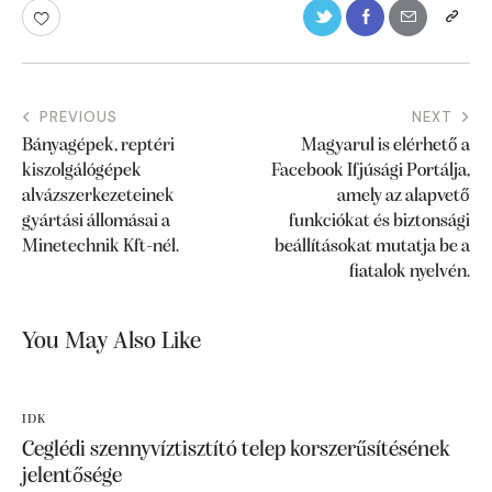
PREVIOUS
NEXT
Bányagépek, reptéri
Magyarul is elérhető a
kiszolgálógépek
Facebook Ifjúsági Portálja,
alvázszerkezeteinek
amely az alapvető
gyártási állomásai a
funkciókat és biztonsági
Minetechnik Kft-nél.
beállításokat mutatja be a
fiatalok nyelvén.
You May Also Like
IDK
Ceglédi szennyvíztisztító telep korszerűsítésének
jelentősége