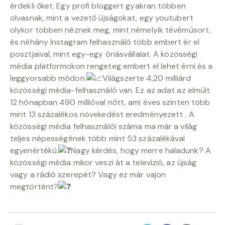
érdekli őket. Egy profi bloggert gyakran többen
olvasnak, mint a vezető újságokat, egy youtubert
olykor többen néznek meg, mint némelyik tévéműsort,
és néhány Instagram felhasználó több embert ér el
posztjaival, mint egy-egy óriásvállalat. A közösségi
média platformokon rengeteg embert el lehet érni és a
leggyorsabb módon.
Világszerte 4,20 milliárd
közösségi média-felhasználó van. Ez az adat az elmúlt
12 hónapban 490 millióval nőtt, ami éves szinten több
mint 13 százalékos növekedést eredményezett . A
közösségi média felhasználói száma ma már a világ
teljes népességének több mint 53 százalékával
egyenértékű.
Nagy kérdés, hogy merre haladunk? A
közösségi média mikor veszi át a televízió, az újság
vagy a rádió szerepét? Vagy ez már vajon
megtörtént?