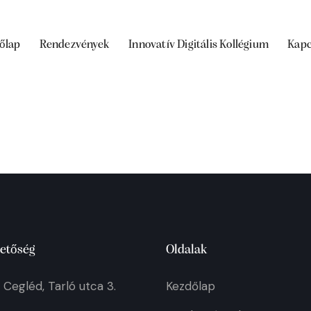
őlap
Rendezvények
Innovatív Digitális Kollégium
Kapc
etőség
Oldalak
Cegléd, Tarló utca 3.
Kezdőlap