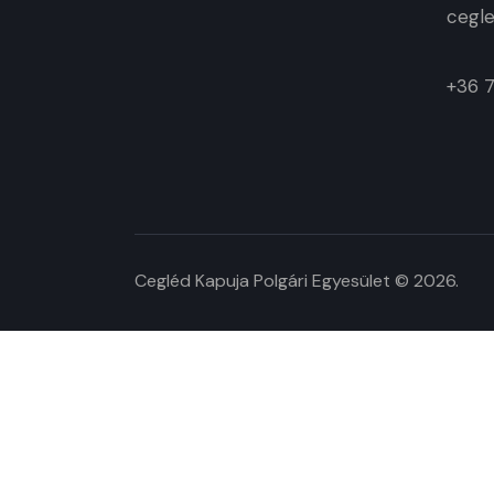
cegle
+36 
Cegléd Kapuja Polgári Egyesület © 2026.