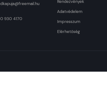
Rendezvények
dkapuja@freemail.hu
Adatvédelem
70 930 4170
Impresszum
Elérhetőség