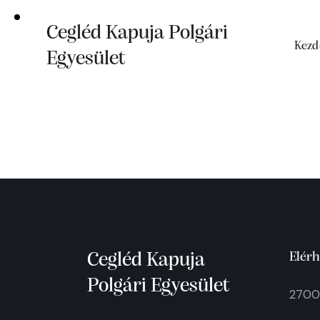
Cegléd Kapuja Polgári
Kezd
Egyesület
Cegléd Kapuja
Elérh
Polgári Egyesület
2700 